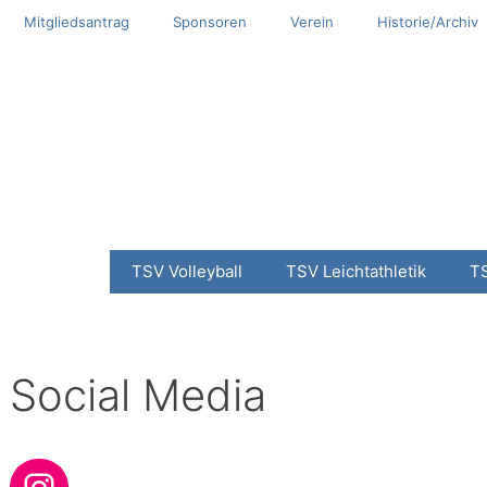
Mitgliedsantrag
Sponsoren
Verein
Historie/Archiv
TSV Volleyball
TSV Leichtathletik
T
Social Media
Instagram